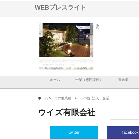
WEBプレスライト
アセットイノベーショ
庭楽株式会社が知多半島と三河
株式会社ナツハラが建設
ルーム投資で始める資
と名古屋で叶える理想の外構空
で滋賀の暮らしを支える
老後準備
間
ホーム
士業（専門職種）
運送業
ホーム >
その他業種
>
その他_法人・企業
ウイズ有限会社
twitter
facebook