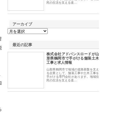
民の生活を支える道…
アーカイブ
対
最近の記事
能
株式会社アドバンスロードが山
形県鶴岡市で手がける舗装土木
工事と求人情報
山形県鶴岡市で地域の道路基盤を支え
現
る企業として、舗装工事や土木工事を
手がける専門会社があります。地域住
民の生活を支える道…
知
る