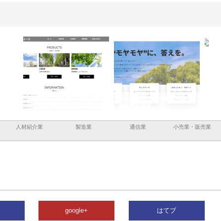
と鋲螺
株式会社メタルエースの企業サ
株式会社ＣＳＡの事業内容と強
株式
理由
イトが提供する充実した情報内
みを徹底解説
装工
容とは
人材紹介業
製造業
通信業
小売業・販売業
google+
はてブ