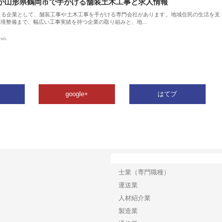
が山形県鶴岡市で手がける舗装土木工事と求人情報
える企業として、舗装工事や土木工事を手がける専門会社があります。地域住民の生活を支
環境整備まで、幅広い工事実績を持つ企業の取り組みと、地…
ews
google+
はてブ
カテゴリー
士業（専門職種）
運送業
人材紹介業
製造業