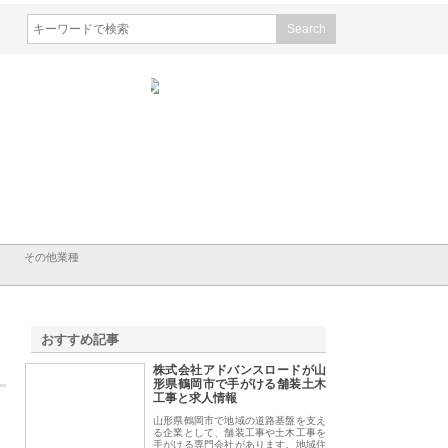
会社山形道路が手がける舗
ホクシン設備株式会社が手がけ
株式会社東京シー・
事と土木技術の全容
る給排水空調消火設備工事の実
のGISインフラ管理
績と強み
入メリット
その他業種
おすすめ記事
株式会社アドバンスロードが山
1
形県鶴岡市で手がける舗装土木
工事と求人情報
山形県鶴岡市で地域の道路基盤を支え
る企業として、舗装工事や土木工事を
手がける専門会社があります。地域住