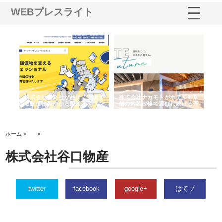
WEBプレスライト
ノー
株式会社耕文社が品川で実現す
株式会社ナカモトがホテルや店
株
の専
る販促物製作から配送までワン
舗の内装改修で選ばれ続ける理
れ
ストップ対応
由
強
ホーム >
>
株式会社谷口物産
twitter
facebook
google+
はてブ