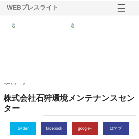
WEBプレスライト
る舗
ホクシン設備株式会社が手がけ
株式会社東京シー・エム・シー
株
る給排水空調消火設備工事の実
のGISインフラ管理システム導
か
績と強み
入メリット
由
ホーム >
>
株式会社石狩環境メンテナンスセン
ター
twitter
facebook
google+
はてブ