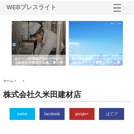
WEBプレスライト
る舗
ホクシン設備株式会社が手がけ
株式会社東京シー・エム・シー
株
る給排水空調消火設備工事の実
のGISインフラ管理システム導
か
績と強み
入メリット
由
ホーム >
>
株式会社久米田建材店
twitter
facebook
google+
はてブ