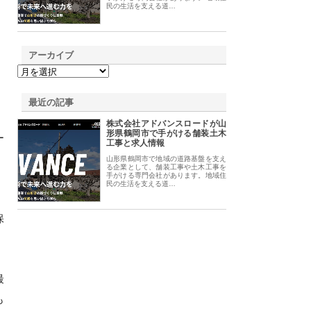
民の生活を支える道…
アーカイブ
最近の記事
株式会社アドバンスロードが山
形県鶴岡市で手がける舗装土木
ー
工事と求人情報
。
山形県鶴岡市で地域の道路基盤を支え
る企業として、舗装工事や土木工事を
手がける専門会社があります。地域住
民の生活を支える道…
保
最
も