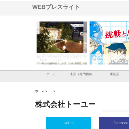
WEBプレスライト
アセットイノベーショ
庭楽株式会社が知多半島と三河
株式会社ナツハラが建設
ルーム投資で始める資
と名古屋で叶える理想の外構空
で滋賀の暮らしを支える
老後準備
間
ホーム
士業（専門職種）
運送業
ホーム >
>
株式会社トーユー
twitter
facebook