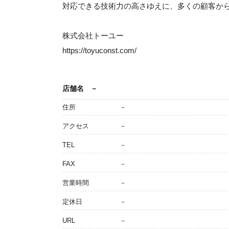
対応できる技術力の高さゆえに、多くの顧客か
株式会社トーユー
https://toyuconst.com/
店舗名
－
住所
－
アクセス
－
TEL
－
FAX
－
営業時間
－
定休日
－
URL
－