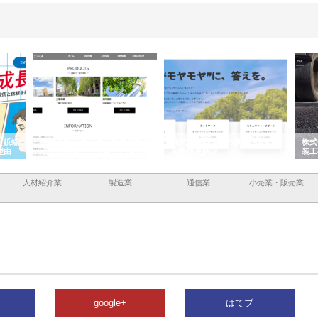
と鋲螺
株式会社メタルエースの企業サ
株式会社ＣＳＡの事業内容と強
株式
理由
イトが提供する充実した情報内
みを徹底解説
装工
容とは
人材紹介業
製造業
通信業
小売業・販売業
google+
はてブ