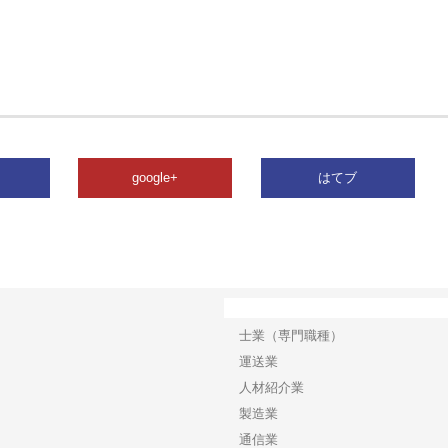
google+
はてブ
カテゴリー
士業（専門職種）
運送業
人材紹介業
製造業
通信業