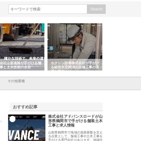
会社山形道路が手がける舗
ホクシン設備株式会社が手がけ
株式会社東京シー・
事と土木技術の全容
る給排水空調消火設備工事の実
のGISインフラ管理
績と強み
入メリット
その他業種
おすすめ記事
株式会社アドバンスロードが山
1
形県鶴岡市で手がける舗装土木
工事と求人情報
山形県鶴岡市で地域の道路基盤を支え
る企業として、舗装工事や土木工事を
手がける専門会社があります。地域住