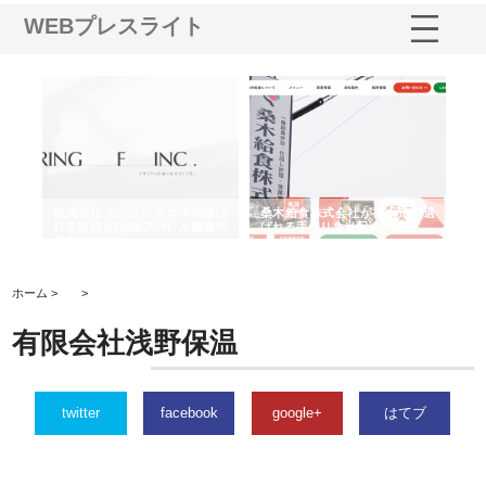
WEBプレスライト
や店
株式会社スプリングエフが選ば
桑木給食株式会社が福山市で選
株
る理
れる理由とOEMアパレル製造の
ばれる手作り弁当配達の理由
れ
強み
ホーム >
>
有限会社浅野保温
twitter
facebook
google+
はてブ