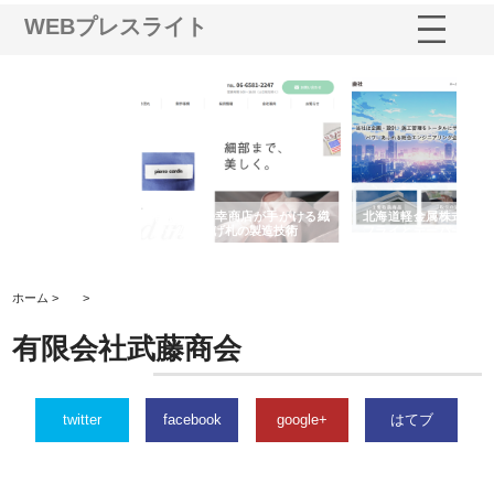
WEBプレスライト
多摩
有限会社松幸商店が手がける織
北海道軽金属株式会社がスノー
株
工事
ネームと下げ札の製造技術
フライとテーパーブロックの専
る
用ページを新設
ス
ホーム >
>
有限会社武藤商会
twitter
facebook
google+
はてブ