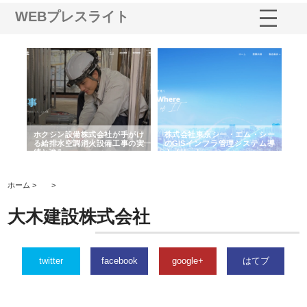
WEBプレスライト
る舗
ホクシン設備株式会社が手がけ
株式会社東京シー・エム・シー
株
る給排水空調消火設備工事の実
のGISインフラ管理システム導
か
績と強み
入メリット
由
ホーム >
>
大木建設株式会社
twitter
facebook
google+
はてブ