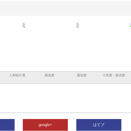
と三河
株式会社ナツハラが建設と鋲螺
株式会社メタルエースの企業サ
株式
外構空
で滋賀の暮らしを支える理由
イトが提供する充実した情報内
みを
容とは
人材紹介業
製造業
通信業
小売業・販売業
google+
はてブ