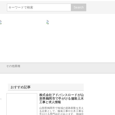
会社ＣＳＡの事業内容と強
株式会社山形道路が手がける舗
ホクシン設備株式会
徹底解説
装工事と土木技術の全容
る給排水空調消火設
績と強み
その他業種
おすすめ記事
株式会社アドバンスロードが山
1
形県鶴岡市で手がける舗装土木
工事と求人情報
山形県鶴岡市で地域の道路基盤を支え
る企業として、舗装工事や土木工事を
手がける専門会社があります。地域住