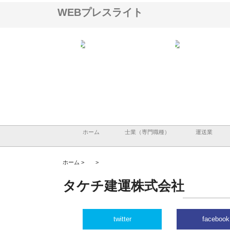
WEBプレスライト
ＯＮＯｃｏｍｐａｎｙ
株式会社アセットイノベーショ
庭楽株式会社が知多半島
ら広域配送を実現でき
ンのワンルーム投資で始める資
と名古屋で叶える理想の
産形成と老後準備
間
ホーム
士業（専門職種）
運送業
ホーム >
>
タケチ建運株式会社
twitter
facebook