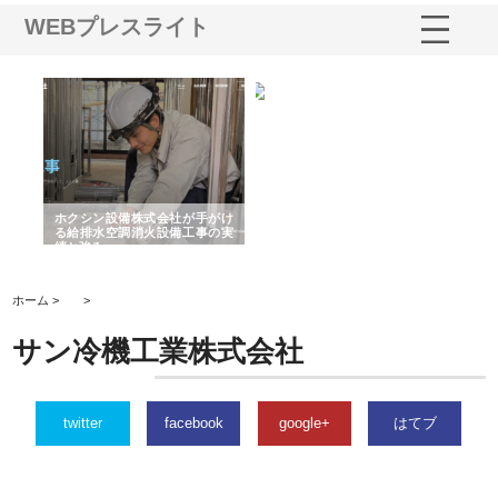
WEBプレスライト
る舗
ホクシン設備株式会社が手がけ
株式会社東京シー・エム・シー
株
る給排水空調消火設備工事の実
のGISインフラ管理システム導
か
績と強み
入メリット
由
ホーム >
>
サン冷機工業株式会社
twitter
facebook
google+
はてブ