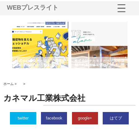
WEBプレスライト
ノー
株式会社耕文社が品川で実現す
株式会社ナカモトがホテルや店
株
の専
る販促物製作から配送までワン
舗の内装改修で選ばれ続ける理
れ
ストップ対応
由
強
ホーム >
>
カネマル工業株式会社
twitter
facebook
google+
はてブ