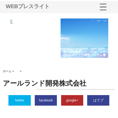
WEBプレスライト
る舗
ホクシン設備株式会社が手がけ
株式会社東京シー・エム・シー
株
る給排水空調消火設備工事の実
のGISインフラ管理システム導
か
績と強み
入メリット
由
ホーム >
>
アールランド開発株式会社
twitter
facebook
google+
はてブ