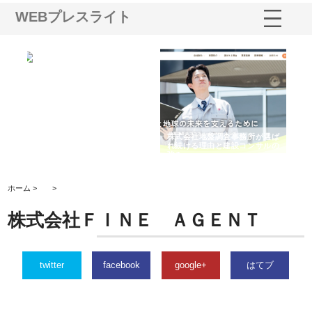
WEBプレスライト
シー
株式会社アクアスペースが水中
株式会社地盤調査事務所が選ば
株
ム導
から陸上まで一貫施工できる理
れ続ける理由と建設コンサルの
ス
由
強み
ホーム >
>
株式会社ＦＩＮＥ ＡＧＥＮＴ
twitter
facebook
google+
はてブ