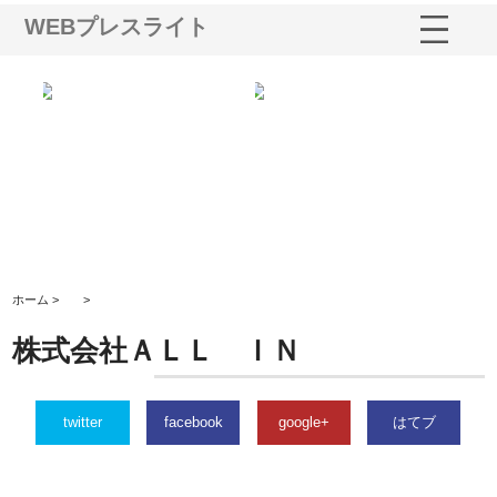
WEBプレスライト
業サ
株式会社ＣＳＡの事業内容と強
株式会社山形道路が手がける舗
ホ
報内
みを徹底解説
装工事と土木技術の全容
る
績
ホーム >
>
株式会社ＡＬＬ ＩＮ
twitter
facebook
google+
はてブ