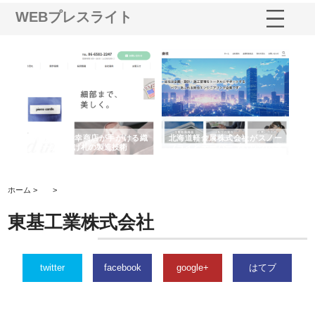
WEBプレスライト
多摩
有限会社松幸商店が手がける織
北海道軽金属株式会社がスノー
株
工事
ネームと下げ札の製造技術
フライとテーパーブロックの専
る
用ページを新設
ス
ホーム >
>
東基工業株式会社
twitter
facebook
google+
はてブ